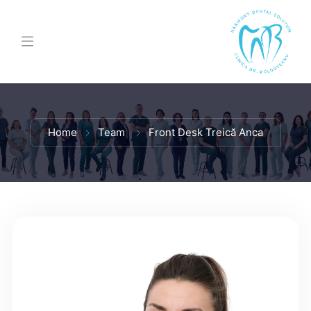
Home
Team
Front Desk Treică Anca