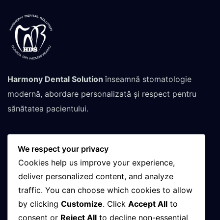
Harmony Dental Solution
înseamnă stomatologie
modernă, abordare personalizată și respect pentru
sănătatea pacientului.
We respect your privacy
Contactează-ne pentru
Cookies help us improve your experience,
programare
deliver personalized content, and analyze
traffic. You can choose which cookies to allow
by clicking
Customize
. Click
Accept All
to
+(40)748-032-152
consent or
Reject All
to decline non-essential