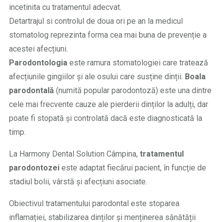
incetinita cu tratamentul adecvat.
Detartrajul si controlul de doua ori pe an la medicul
stomatolog reprezinta forma cea mai buna de prevenție a
acestei afecțiuni.
Parodontologia
este ramura stomatologiei care tratează
afecțiunile gingiilor și ale osului care susține dinții.
Boala
parodontală
(numită popular parodontoză) este una dintre
cele mai frecvente cauze ale pierderii dinților la adulți, dar
poate fi stopată și controlată dacă este diagnosticată la
timp.
La Harmony Dental Solution Câmpina,
tratamentul
parodontozei
este adaptat fiecărui pacient, în funcție de
stadiul bolii, vârstă și afecțiuni asociate.
Obiectivul tratamentului parodontal este stoparea
inflamației, stabilizarea dinților și menținerea sănătății