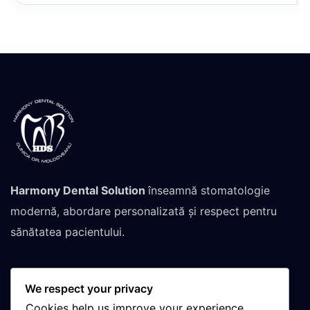
Harmony Dental Solution
înseamnă stomatologie
modernă, abordare personalizată și respect pentru
sănătatea pacientului.
We respect your privacy
Contactează-ne pentru
Cookies help us improve your experience,