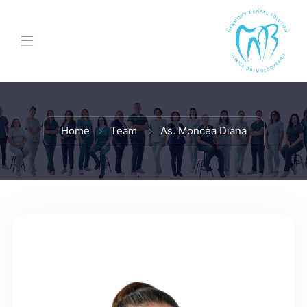
Home
Team
As. Moncea Diana