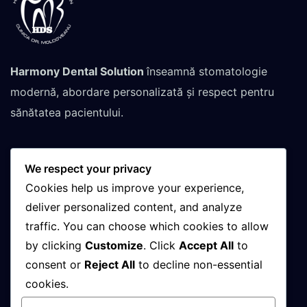
Harmony Dental Solution
înseamnă stomatologie
modernă, abordare personalizată și respect pentru
sănătatea pacientului.
We respect your privacy
Contactează-ne pentru
Cookies help us improve your experience,
programare
deliver personalized content, and analyze
traffic. You can choose which cookies to allow
by clicking
Customize
. Click
Accept All
to
+(40)748-032-152
consent or
Reject All
to decline non-essential
cookies.
08 : 00 AM - 21 : 00 PM