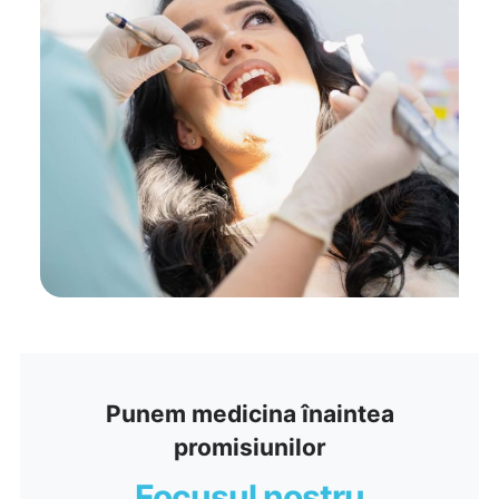
Sănătatea în prim-plan
Punem medicina înaintea
promisiunilor
Focusul nostru