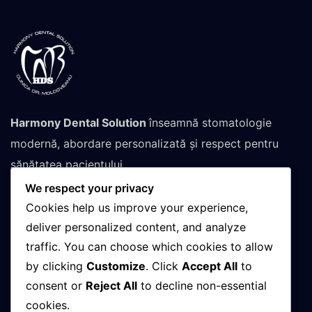
Harmony Dental Solution
înseamnă stomatologie
modernă, abordare personalizată și respect pentru
sănătatea pacientului.
We respect your privacy
Cookies help us improve your experience,
Contactează-ne pentru
deliver personalized content, and analyze
traffic. You can choose which cookies to allow
programare
by clicking
Customize
. Click
Accept All
to
consent or
Reject All
to decline non-essential
cookies.
+(40)748-032-152