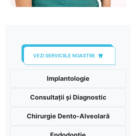
VEZI SERVICIILE NOASTRE
Implantologie
Consultații și Diagnostic
Chirurgie Dento-Alveolară
Endodonție