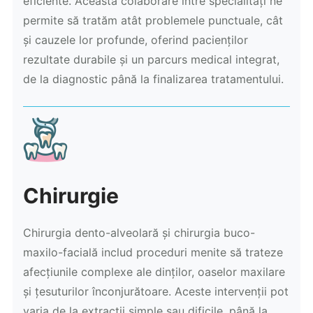
eficiente. Această colaborare între specialități ne
permite să tratăm atât problemele punctuale, cât
și cauzele lor profunde, oferind pacienților
rezultate durabile și un parcurs medical integrat,
de la diagnostic până la finalizarea tratamentului.
Chirurgie
Chirurgia dento-alveolară și chirurgia buco-
maxilo-facială includ proceduri menite să trateze
afecțiunile complexe ale dinților, oaselor maxilare
și țesuturilor înconjurătoare. Aceste intervenții pot
varia de la extracții simple sau dificile, până la