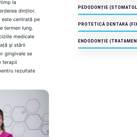
 timp la
PEDODONȚIE (STOMATOL
erderea dinților.
 este centrată pe
PROTETICĂ DENTARĂ (FIX
pe termen lung.
ciziile medicale
ENDODONȚIE (TRATAMEN
ață și stării
r gingivale se
 terapii
pentru rezultate