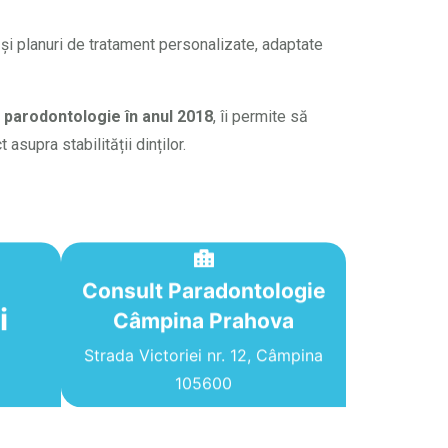
i planuri de tratament personalizate, adaptate
n
parodontologie în anul 2018
, îi permite să
supra stabilității dinților.
Consult Paradontologie
i
i
Câmpina Prahova
Clinica Stomatologică HDS
Câmpina
Strada Victoriei nr. 12, Câmpina
105600