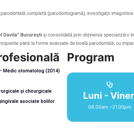
parodontală completă (parodontogramă), investigații imagistice ș
 Davila” București
și consolidată prin obținerea specializării î
incipiente până la forme avansate de boală parodontală, cu impact a
rofesională
Program
 – Medic stomatolog (2014)
Luni - Viner
Luni - Viner
rgicale și chirurgicale
ingivale asociate bolilor
09.00am –08.00pm
08.00am –21.00pm