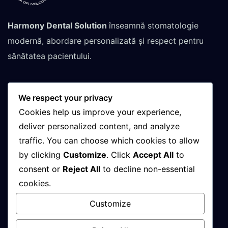
Harmony Dental Solution
înseamnă stomatologie
modernă, abordare personalizată și respect pentru
sănătatea pacientului.
We respect your privacy
Contactează-ne pentru
Cookies help us improve your experience,
programare
deliver personalized content, and analyze
traffic. You can choose which cookies to allow
by clicking
Customize
. Click
Accept All
to
+(40)748-032-152
consent or
Reject All
to decline non-essential
cookies.
08 : 00 AM - 21 : 00 PM
Customize
Luni - Vineri