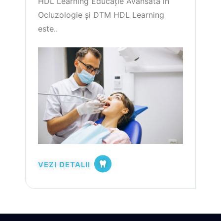
HDL Learning Educație Avansată în
Ocluzologie și DTM HDL Learning
este..
VEZI DETALII