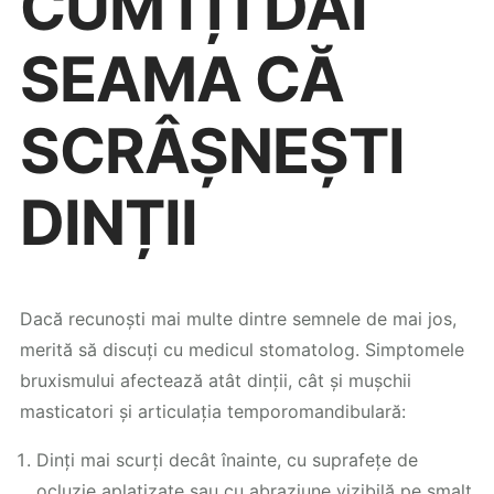
CUM ÎȚI DAI
SEAMA CĂ
SCRÂȘNEȘTI
DINȚII
Dacă recunoști mai multe dintre semnele de mai jos,
merită să discuți cu medicul stomatolog. Simptomele
bruxismului afectează atât dinții, cât și mușchii
masticatori și articulația temporomandibulară:
Dinți mai scurți decât înainte, cu suprafețe de
ocluzie aplatizate sau cu abraziune vizibilă pe smalț