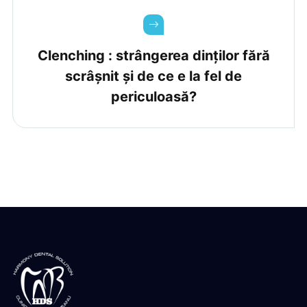
Clenching : strângerea dinților fără
scrâșnit și de ce e la fel de
periculoasă?