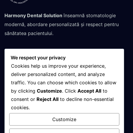
Harmony Dental Solution
înseamnă stomatologie
modernă, abordare personalizată și respect pentru
sănătatea pacientului.
We respect your privacy
Contactează-ne pentru
Cookies help us improve your experience,
programare
deliver personalized content, and analyze
traffic. You can choose which cookies to allow
by clicking
Customize
. Click
Accept All
to
+(40)748-032-152
consent or
Reject All
to decline non-essential
cookies.
08 : 00 AM - 21 : 00 PM
Customize
Luni - Vineri