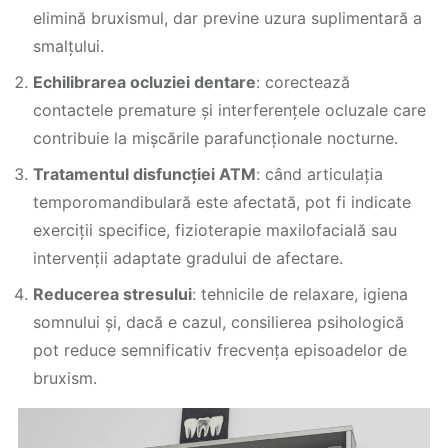
elimină bruxismul, dar previne uzura suplimentară a
smalțului.
Echilibrarea ocluziei dentare
: corectează
contactele premature și interferențele ocluzale care
contribuie la mișcările parafuncționale nocturne.
Tratamentul disfuncției ATM
: când articulația
temporomandibulară este afectată, pot fi indicate
exerciții specifice, fizioterapie maxilofacială sau
intervenții adaptate gradului de afectare.
Reducerea stresului
: tehnicile de relaxare, igiena
somnului și, dacă e cazul, consilierea psihologică
pot reduce semnificativ frecvența episoadelor de
bruxism.