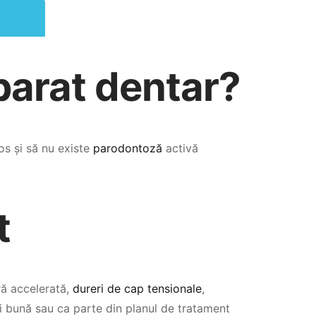
2 152
aparat dentar?
os și să nu existe
parodontoză
activă
t
ă accelerată,
dureri de cap tensionale
,
ai bună sau ca parte din planul de tratament