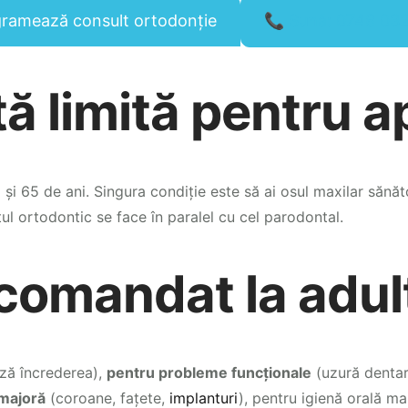
ramează consult ortodonție
📞 Sună: 0748 03
tă limită pentru 
 și 65 de ani. Singura condiție este să ai osul maxilar sănăt
l ortodontic se face în paralel cu cel parodontal.
comandat la adul
ază încrederea),
pentru probleme funcționale
(uzură dentar
 majoră
(coroane, fațete,
implanturi
), pentru igienă orală m