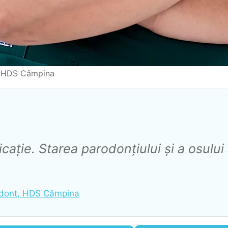
la HDS Câmpina
cație. Starea parodonțiului și a osulu
todont, HDS Câmpina