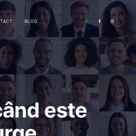
TACT
BLOG
 când este
urge