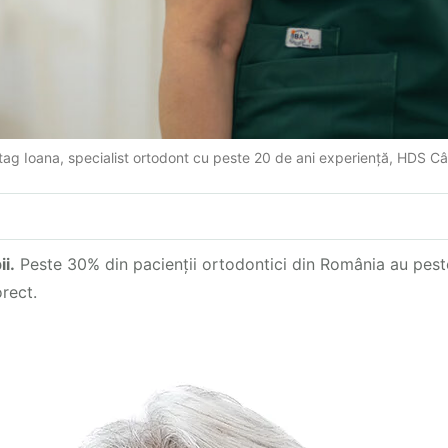
ltag Ioana, specialist ortodont cu peste 20 de ani experiență, HDS C
i.
Peste 30% din pacienții ortodontici din România au peste 
orect.